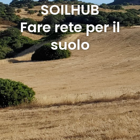
SOILHUB
Fare rete per il
suolo